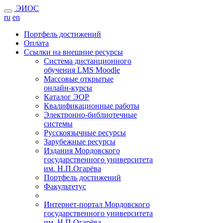
ЭИОС
ru
en
Портфель достижений
Оплата
Ссылки на внешние ресурсы
Система дистанционного
обучения LMS Moodle
Массовые открытые
онлайн-курсы
Каталог ЭОР
Квалификационные работы
Электронно-библиотечные
системы
Русскоязычные ресурсы
Зарубежные ресурсы
Издания Мордовского
государственного университета
им. Н.П.Огарёва
Портфель достижений
Факультетус
Интернет-портал Мордовского
государственного университета
им. Н.П.Огарёва